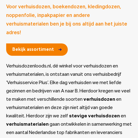
Opbergen
Voor verhuisdozen, boekendozen, kledingdozen,
noppenfolie, inpakpapier en andere
verhuismaterialen ben je bij ons altijd aan het juiste
Over ons
adres!
Klantenservice
Veelgestelde vragen
Bekijk assortiment
Verhuisdozenloods.nl, dé winkel voor verhuisdozen en
verhuismaterialen, is ontstaan vanuit ons verhuisbedrijf
‘Verhuisservice Plus’. Elke dag verhuisden we met liefde
gezinnen en bedrijven van A naar B. Hierdoor kregen we veel
te maken met verschillende soorten
verhuisdozen
en
verhuismaterialen en deze zijn niet altijd van goede
kwaliteit. Hierdoor zijn we zelf
stevige verhuisdozen
en
verhuismaterialen
gaan ontwikkelen in samenwerking met
een aantal Nederlandse top fabrikanten en leveranciers