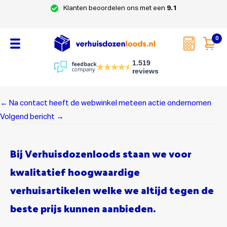
Klanten beoordelen ons met een
9.1
0
1.519
reviews
Home
Skip
Post
to
←
Na contact heeft de webwinkel meteen actie ondernomen
navigation
content
Volgend bericht
→
Verhuisdozen
Bij Verhuisdozenloods staan we voor
Verhuismateriaal
kwalitatief hoogwaardige
verhuisartikelen welke we altijd tegen de
Verhuispakketten
beste prijs kunnen aanbieden.